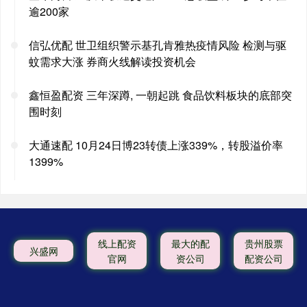
逾200家
信弘优配 世卫组织警示基孔肯雅热疫情风险 检测与驱
蚊需求大涨 券商火线解读投资机会
鑫恒盈配资 三年深蹲, 一朝起跳 食品饮料板块的底部突
围时刻
大通速配 10月24日博23转债上涨339%，转股溢价率
1399%
线上配资
最大的配
贵州股票
兴盛网
官网
资公司
配资公司