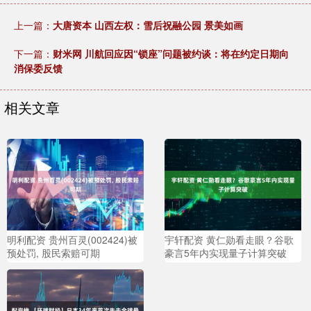
上一篇：
大唐资本 山西左权：雪后祝融公园 景美如画
下一篇：
财米网 川航回应因“锁座”问题被约谈：将在约定日期向
消保委反馈
相关文章
明利配资 贵州百灵(002424)被
宇轩配资 黄仁勋看走眼？谷歌
预处罚, 股民索赔可期
豪言5年内实现量子计算突破