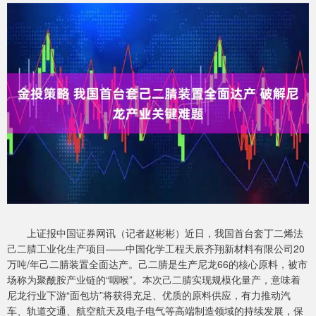
上证报中国证券网讯（记者赵彬彬）近日，我国首台套丁二烯法
己二腈工业化生产项目——中国化学工程天辰齐翔新材料有限公司20
万吨/年己二腈装置全面达产。己二腈是生产尼龙66的核心原料，被市
场称为聚酰胺产业链的“咽喉”。本次己二腈实现规模化量产，意味着
尼龙行业下游“面包坊”将获得充足、优质的原料供应，有力推动汽
车、轨道交通、航空航天及电子电气等高端制造领域的持续发展，保