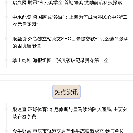
启兴网 腾讯“青云奖学金”首期颁奖 激励前沿科技探索
中承配资 跨国跨城“谷游”：上海为何成为谷民心中的“二
次元后花园”？
股融贷 外贸独立站英文SEO目录提交软件怎么选？张承
的困境谁能懂
掌上乾坤 海报组图丨张展硕破纪录勇夺第二金
热点资讯
股速查 环球体育: 维尼修斯与皇马续约陷入僵局, 主要分
歧在签字费
金牛财富 重庆市轨道交通产业生态联盟成立 参与单位