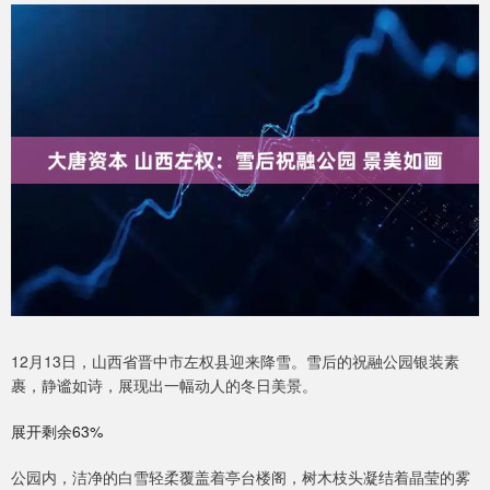
12月13日，山西省晋中市左权县迎来降雪。雪后的祝融公园银装素
裹，静谧如诗，展现出一幅动人的冬日美景。
展开剩余63%
公园内，洁净的白雪轻柔覆盖着亭台楼阁，树木枝头凝结着晶莹的雾