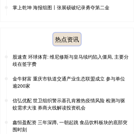
掌上乾坤 海报组图丨张展硕破纪录勇夺第二金
热点资讯
股速查 环球体育: 维尼修斯与皇马续约陷入僵局, 主要分
歧在签字费
金牛财富 重庆市轨道交通产业生态联盟成立 参与单位
逾200家
信弘优配 世卫组织警示基孔肯雅热疫情风险 检测与驱
蚊需求大涨 券商火线解读投资机会
鑫恒盈配资 三年深蹲, 一朝起跳 食品饮料板块的底部突
围时刻