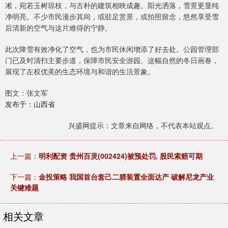
凇，宛若玉树琼枝，与古朴的建筑相映成趣。阳光洒落，雪景更显纯
净明亮。不少市民漫步其间，或驻足赏景，或拍照留念，悠然享受雪
后清新的空气与这片难得的宁静。
此次降雪有效净化了空气，也为市民休闲增添了好去处。公园管理部
门已及时清扫主要步道，保障市民安全游园。这幅自然的冬日画卷，
展现了左权优美的生态环境与和谐的生活景象。
图文：张文军
发布于：山西省
兴盛网提示：文章来自网络，不代表本站观点。
上一篇：
明利配资 贵州百灵(002424)被预处罚, 股民索赔可期
下一篇：
金投策略 我国首台套己二腈装置全面达产 破解尼龙产业
关键难题
相关文章