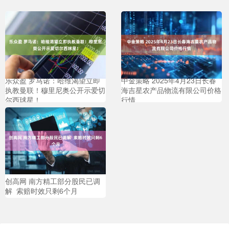
乐众盈 罗马诺：哈维渴望立即
中金策略 2025年4月23日长春
执教曼联！穆里尼奥公开示爱切
海吉星农产品物流有限公司价格
尔西球星！
行情
创高网 南方精工部分股民已调
解 索赔时效只剩6个月