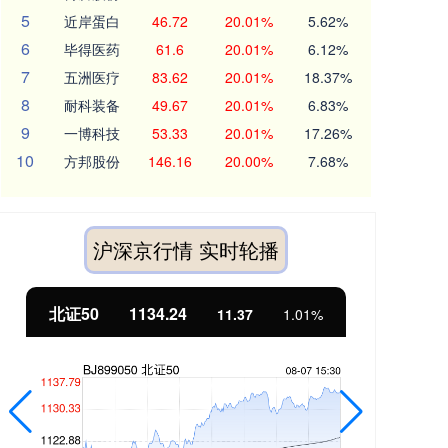
5
近岸蛋白
46.72
20.01%
5.62%
6
毕得医药
61.6
20.01%
6.12%
7
五洲医疗
83.62
20.01%
18.37%
8
耐科装备
49.67
20.01%
6.83%
9
一博科技
53.33
20.01%
17.26%
10
方邦股份
146.16
20.00%
7.68%
沪深京行情 实时轮播
北证50
1134.24
创
11.37
1.01%