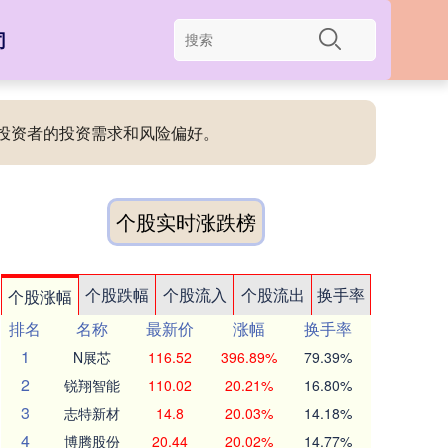
司
同投资者的投资需求和风险偏好。
个股实时涨跌榜
个股跌幅
个股流入
个股流出
换手率
个股涨幅
排名
名称
最新价
涨幅
换手率
1
N展芯
116.52
396.89%
79.39%
2
锐翔智能
110.02
20.21%
16.80%
3
志特新材
14.8
20.03%
14.18%
4
博腾股份
20.44
20.02%
14.77%