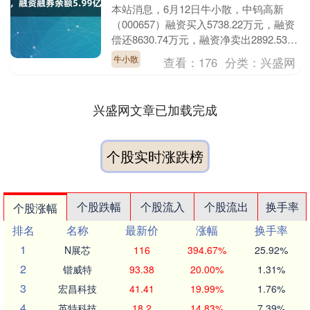
本站消息，6月12日牛小散，中钨高新
（000657）融资买入5738.22万元，融资
偿还8630.74万元，融资净卖出2892.53万
元，融资余额5.98亿元，....
牛小散
查看：
176
分类：
兴盛网
兴盛网文章已加载完成
个股实时涨跌榜
个股跌幅
个股流入
个股流出
换手率
个股涨幅
排名
名称
最新价
涨幅
换手率
1
N展芯
116
394.67%
25.92%
2
锴威特
93.38
20.00%
1.31%
3
宏昌科技
41.41
19.99%
1.76%
4
英特科技
18.2
14.83%
7.39%