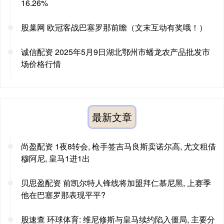
16.26%
股巢网 欧冠客战巴塞罗那前瞻（文末互动有奖哦！）
诚信配资 2025年5月9日湖北鄂州市蟠龙农产品批发市
场价格行情
最新文章
尚盈配资 1夜8转会, 枪手签吉马良斯卖诺尔高, 尤文租借
穆阿尼, 皇马1进1出
贝思盈配资 前凯尔特人锋线将加盟拜仁慕尼黑, 上赛季
他在巴塞罗那表现平平?
股速查 环球体育: 维尼修斯与皇马续约陷入僵局, 主要分