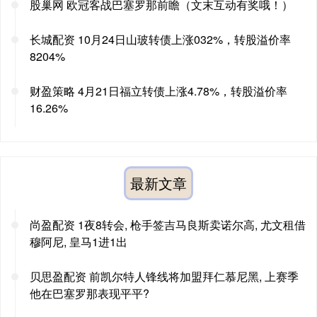
股巢网 欧冠客战巴塞罗那前瞻（文末互动有奖哦！）
长城配资 10月24日山玻转债上涨032%，转股溢价率
8204%
财盈策略 4月21日福立转债上涨4.78%，转股溢价率
16.26%
最新文章
尚盈配资 1夜8转会, 枪手签吉马良斯卖诺尔高, 尤文租借
穆阿尼, 皇马1进1出
贝思盈配资 前凯尔特人锋线将加盟拜仁慕尼黑, 上赛季
他在巴塞罗那表现平平?