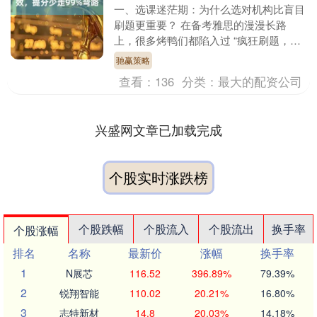
一、选课迷茫期：为什么选对机构比盲目
刷题更重要？ 在备考雅思的漫漫长路
上，很多烤鸭们都陷入过 “疯狂刷题，成
绩却始终不见起色” 的怪圈。我接触过不
驰赢策略
少学员，他们备....
查看：
136
分类：
最大的配资公司
兴盛网文章已加载完成
个股实时涨跌榜
个股跌幅
个股流入
个股流出
换手率
个股涨幅
排名
名称
最新价
涨幅
换手率
1
N展芯
116.52
396.89%
79.39%
2
锐翔智能
110.02
20.21%
16.80%
3
志特新材
14.8
20.03%
14.18%