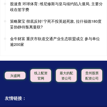
股速查 环球体育: 维尼修斯与皇马续约陷入僵局, 主要分
歧在签字费
策略聚宝 彻底反转! 宁死不投英超死敌, 拉什福德180度
妥协静待叛离曼联?
金牛财富 重庆市轨道交通产业生态联盟成立 参与单位
逾200家
线上配资
最大的配
贵州股票
兴盛网
官网
资公司
配资公司
友情链接：