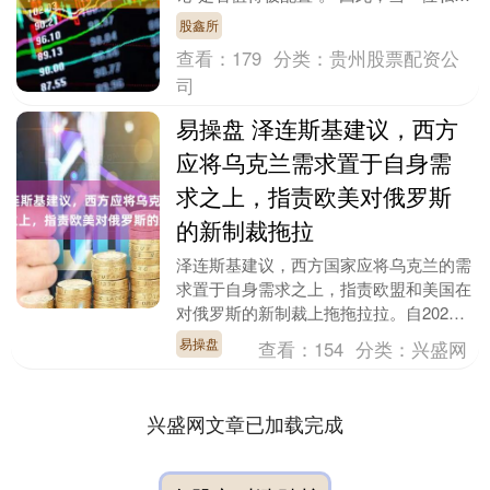
掌门人选择在公开平台上高调发文，系统
股鑫所
阐述“为....
查看：
179
分类：
贵州股票配资公
司
易操盘 泽连斯基建议，西方
应将乌克兰需求置于自身需
求之上，指责欧美对俄罗斯
的新制裁拖拉
泽连斯基建议，西方国家应将乌克兰的需
求置于自身需求之上，指责欧盟和美国在
对俄罗斯的新制裁上拖拖拉拉。自2022
年乌克兰冲突升级以来，莫斯科一直面临
易操盘
查看：
154
分类：
兴盛网
着基辅西方支持....
兴盛网文章已加载完成